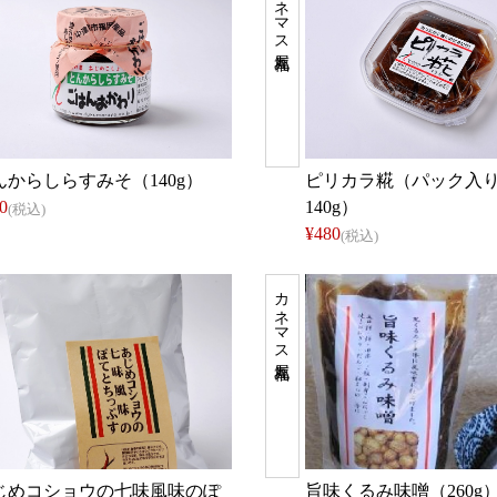
カネマス福丸屋
んからしらすみそ（140g）
ピリカラ糀（パック入
0
140g）
(税込)
¥480
(税込)
カネマス福丸屋
じめコショウの七味風味のぽ
旨味くるみ味噌（260g