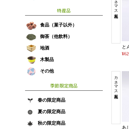
カネマス福丸屋
特産品
食品（菓子以外）
御茶（他飲料）
と
地酒
¥62
木製品
その他
カネマス福丸屋
季節限定商品
春の限定商品
夏の限定商品
秋の限定商品
あ