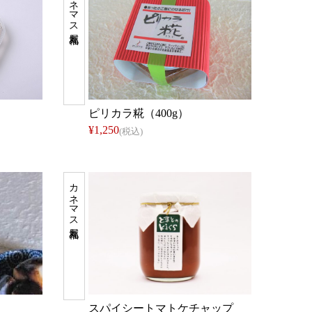
カネマス福丸屋
り
ピリカラ糀（400g）
¥1,250
(税込)
カネマス福丸屋
）
スパイシートマトケチャップ