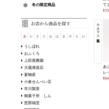
て
冬の限定商品
¥35
お店から商品を探す
カネマス福丸屋
あ
か
さ
た
な
は
ま
や
ら
わ
うしぼれ
おふくろ
上田屋農園
あ
大蔵漆器店
レ
宴物産
¥60
小倉せんべい店
市川製茶
御菓子所 しん
恵那福堂