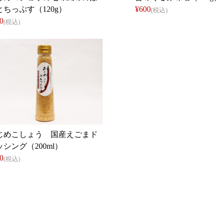
とちっぷす（120g）
¥600
(税込)
0
(税込)
じめこしょう 国産えごまド
ッシング（200ml）
0
(税込)