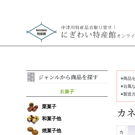
ジャンルから商品を探す
※商品
※台風
お菓子
※製造
栗菓子
カ
和菓子他
焼菓子他