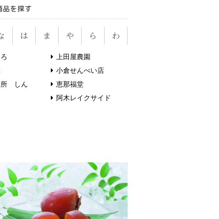
商品を探す
な
は
ま
や
ら
わ
くろ
上田屋農園
産
小倉せんべい店
子所 しん
恵那福堂
阿木レイクサイド