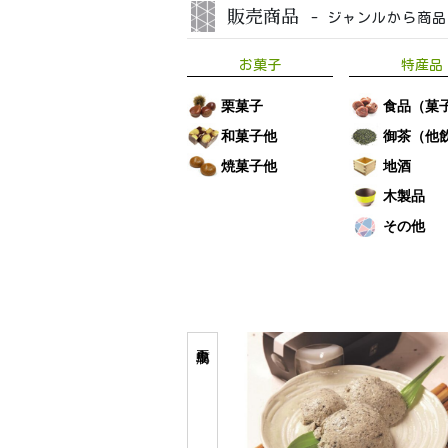
販売商品
- ジャンルから商
お菓子
特産品
栗菓子
食品（菓
和菓子他
御茶（他
焼菓子他
地酒
木製品
その他