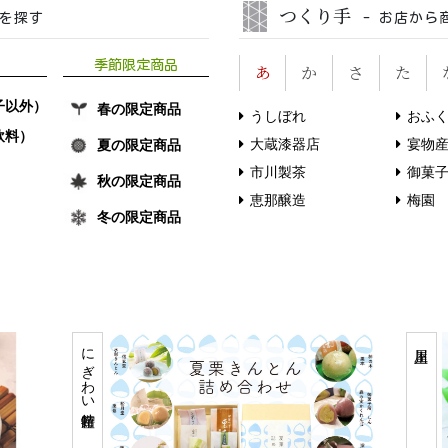
つくり手
品を探す
- お店から
季節限定商品
あ
か
さ
た
子以外）
春の限定商品
うしぼれ
おふ
飲料）
大蔵漆器店
宴物
夏の限定商品
市川製茶
御菓
秋の限定商品
恵那醸造
梅園
冬の限定商品
にぎわい特産館