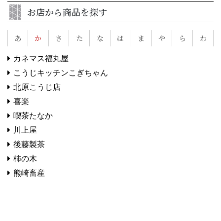
お店から商品を探す
あ
か
さ
た
な
は
ま
や
ら
わ
カネマス福丸屋
こうじキッチンこぎちゃん
北原こうじ店
喜楽
喫茶たなか
川上屋
後藤製茶
柿の木
熊崎畜産