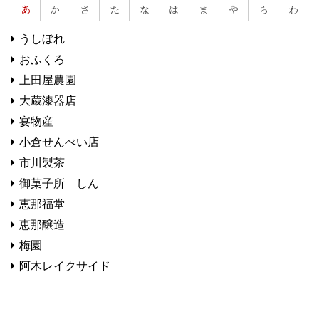
あ
か
さ
た
な
は
ま
や
ら
わ
うしぼれ
おふくろ
上田屋農園
大蔵漆器店
宴物産
小倉せんべい店
市川製茶
御菓子所 しん
恵那福堂
恵那醸造
梅園
阿木レイクサイド