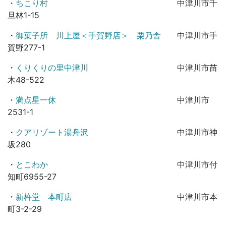
・
ちこり村
中津川市千
旦林1-15
・
御菓子所 川上屋＜手賀野店＞ 栗乃舎
中津川市手
賀野277-1
・
くりくりの里中津川
中津川市苗
木48-522
・
満点星一休
中津川市
2531-1
・
クアリゾート湯舟沢
中津川市神
坂280
・
とこわか
中津川市付
知町6955-27
・
新杵堂 本町店
中津川市本
町3-2-29