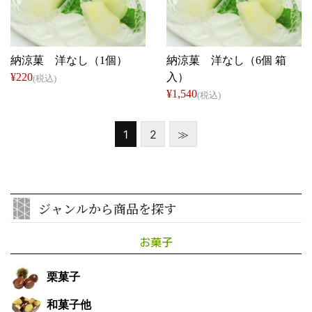
仁太郎
仁太郎
納涼菓 洋なし（1個）
納涼菓 洋なし（6個 箱
¥220
入）
(税込)
¥1,540
(税込)
1
2
≫
ジャンルから商品を探す
お菓子
栗菓子
和菓子他