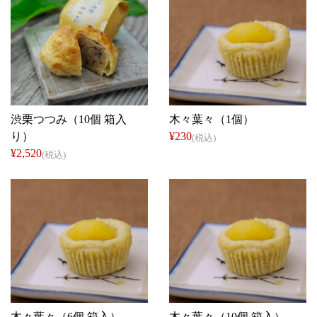
仁太郎
仁太郎
渋栗つつみ（10個 箱入
木々葉々（1個）
り）
¥230
(税込)
¥2,520
(税込)
仁太郎
仁太郎
木々葉々（6個 箱入）
木々葉々（10個 箱入）