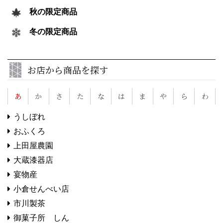
秋の限定商品
冬の限定商品
お店から商品を探す
あ
か
さ
た
な
は
ま
や
ら
わ
うしぼれ
おふくろ
上田屋農園
大蔵漆器店
宴物産
小倉せんべい店
市川製茶
御菓子所 しん