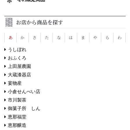
お店から商品を探す
あ
か
さ
た
な
は
ま
や
ら
わ
うしぼれ
おふくろ
上田屋農園
大蔵漆器店
宴物産
小倉せんべい店
市川製茶
御菓子所 しん
恵那福堂
恵那醸造