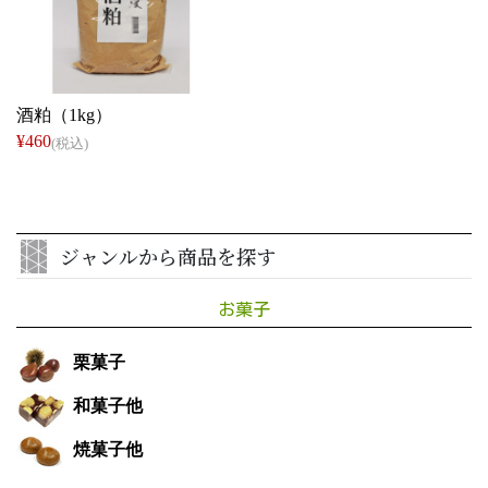
恵那醸造
酒粕（1kg）
¥460
(税込)
ジャンルから商品を探す
お菓子
栗菓子
和菓子他
焼菓子他