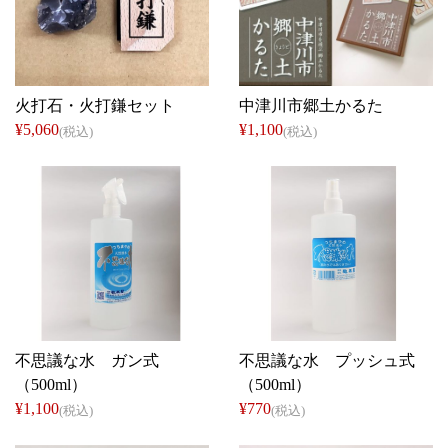
早川産業
にぎわい特産館
火打石・火打鎌セット
中津川市郷土かるた
¥5,060
¥1,100
(税込)
(税込)
槌馬屋
槌馬屋
不思議な水 ガン式
不思議な水 プッシュ式
（500ml）
（500ml）
¥1,100
¥770
(税込)
(税込)