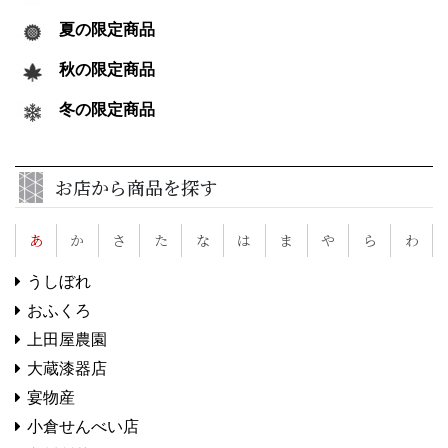
夏の限定商品
秋の限定商品
冬の限定商品
お店から商品を探す
あ
か
さ
た
な
は
ま
や
ら
わ
うしぼれ
おふくろ
上田屋農園
大蔵漆器店
宴物産
小倉せんべい店