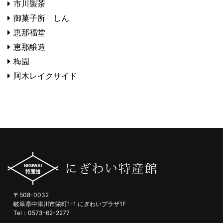
市川製茶
御菓子所 しん
恵那福堂
恵那醸造
梅園
阿木レイクサイド
〒508-0032
岐阜県中津川市栄町1-1 にぎわいプラザ1F
Tel：0573-62-2277