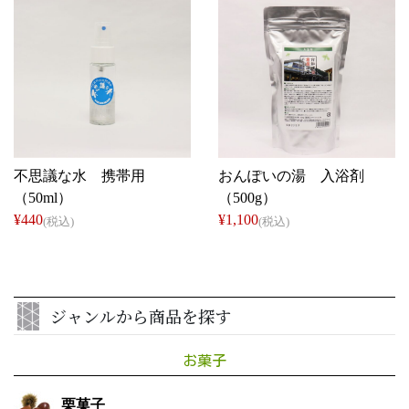
槌馬屋
道の駅 花街道 付知
不思議な水 携帯用
おんぽいの湯 入浴剤
（50ml）
（500g）
¥440
¥1,100
(税込)
(税込)
ジャンルから商品を探す
お菓子
栗菓子