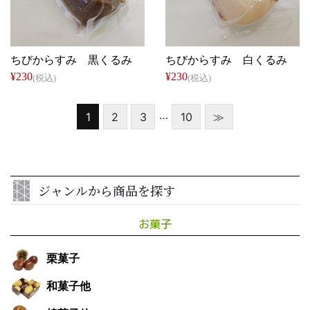
道の駅 賤母
道の駅 賤母
ちびからすみ 黒くるみ
ちびからすみ 白くるみ
¥230
¥230
(税込)
(税込)
…
1
2
3
10
≫
ジャンルから商品を探す
お菓子
栗菓子
和菓子他