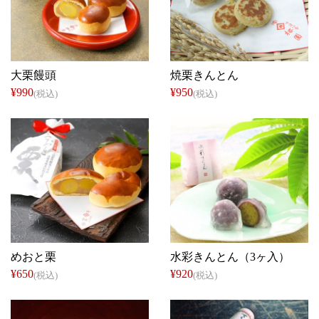
梅園
梅園
大栗饅頭
焼栗きんとん
¥990
¥950
(税込)
(税込)
梅園
信玄堂
めおと栗
水彩きんとん（3ヶ入）
¥650
¥920
(税込)
(税込)