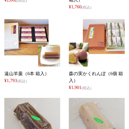
(税込)
¥1,760
(税込)
御菓子所 しん
御菓子所 しん
遠山羊羹（6本 箱入）
森の実かくれんぼ（6個 箱
¥1,793
入）
(税込)
¥1,901
(税込)