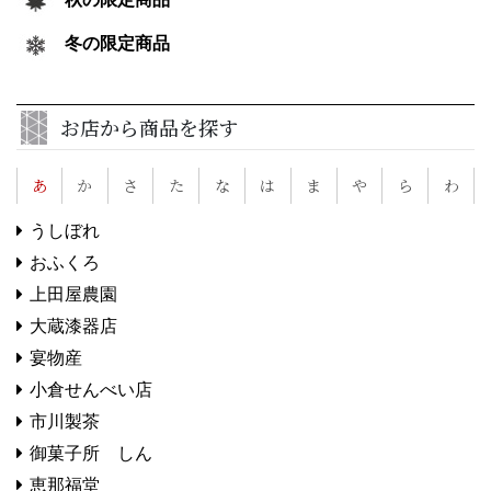
冬の限定商品
お店から商品を探す
あ
か
さ
た
な
は
ま
や
ら
わ
うしぼれ
おふくろ
上田屋農園
大蔵漆器店
宴物産
小倉せんべい店
市川製茶
御菓子所 しん
恵那福堂