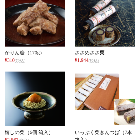
小倉せんべい店
川上屋
かりん糖（170g）
ささめささ栗
¥310
¥1,944
(税込)
(税込)
川上屋
御菓子所 しん
嬉しの栗（6個 箱入）
いっぷく栗きんつば（7本
¥2,862
箱入）