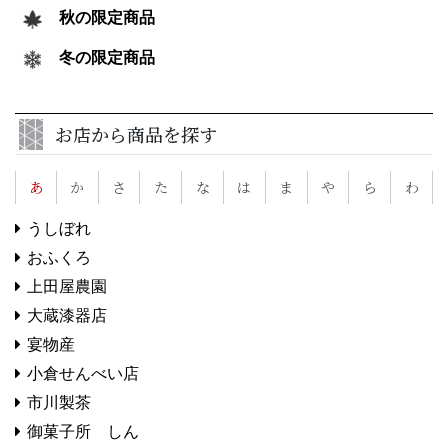
秋の限定商品
冬の限定商品
お店から商品を探す
あ
か
さ
た
な
は
ま
や
ら
わ
うしぼれ
おふくろ
上田屋農園
大蔵漆器店
宴物産
小倉せんべい店
市川製茶
御菓子所 しん