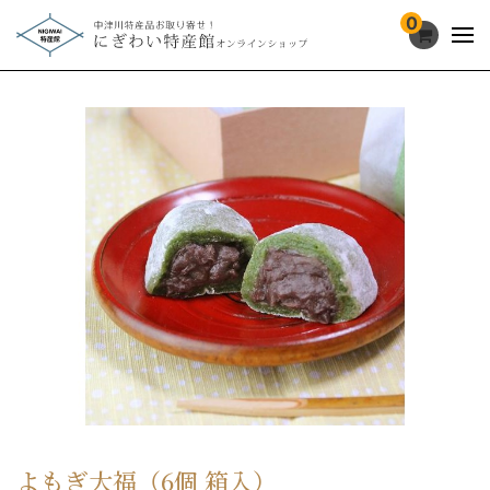
0
よもぎ大福（6個 箱入）