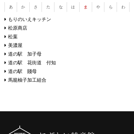
あ
か
さ
た
な
は
ま
や
ら
わ
もりのいえキッチン
松原商店
松葉
美濃屋
道の駅 加子母
道の駅 花街道 付知
道の駅 賤母
馬籠柚子加工組合