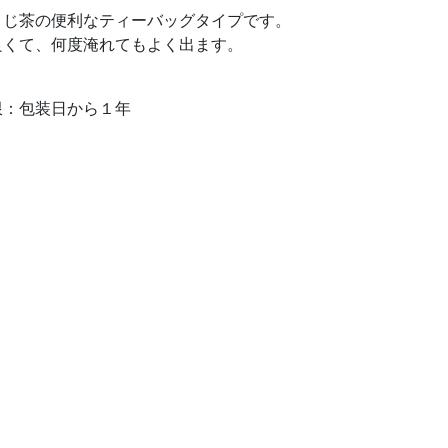
うじ茶の便利なティーバッグタイプです。
良くて、何度淹れてもよく出ます。
限：包装日から１年