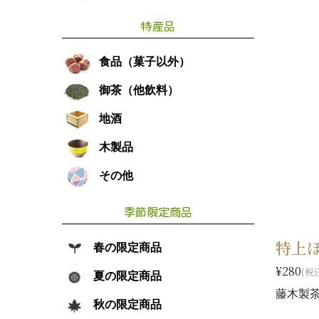
特産品
食品（菓子以外）
御茶（他飲料）
地酒
木製品
その他
季節限定商品
特上ほ
春の限定商品
¥280
(税
夏の限定商品
藤木製
秋の限定商品