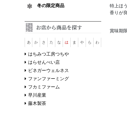
冬の限定商品
特上ほ
香りが
お店から商品を探す
賞味期
あ
か
さ
た
な
は
ま
や
ら
わ
はちみつ工房つちや
はらせんべい店
ビネガーウェルネス
ファンファーミング
フカミファーム
早川産業
藤木製茶