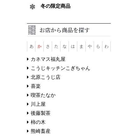
冬の限定商品
お店から商品を探す
あ
か
さ
た
な
は
ま
や
ら
わ
カネマス福丸屋
こうじキッチンこぎちゃん
北原こうじ店
喜楽
喫茶たなか
川上屋
後藤製茶
柿の木
熊崎畜産