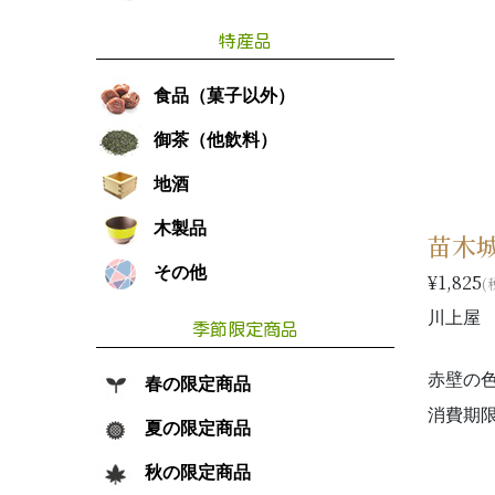
特産品
食品（菓子以外）
御茶（他飲料）
地酒
木製品
苗木城
その他
¥1,825
(
川上屋
季節限定商品
赤壁の
春の限定商品
消費期限
夏の限定商品
秋の限定商品