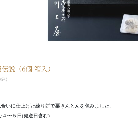
伝説（6個 箱入）
税込)
色合いに仕上げた練り餅で栗きんとんを包みました。
:４〜５日(発送日含む)